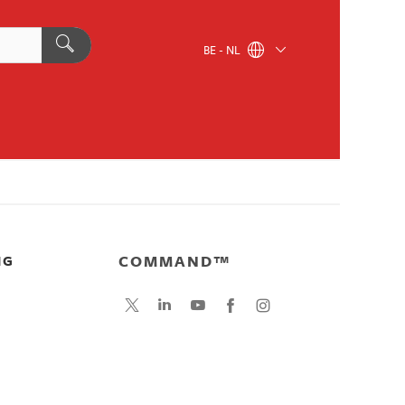
BE - NL
COMMAND™
NG