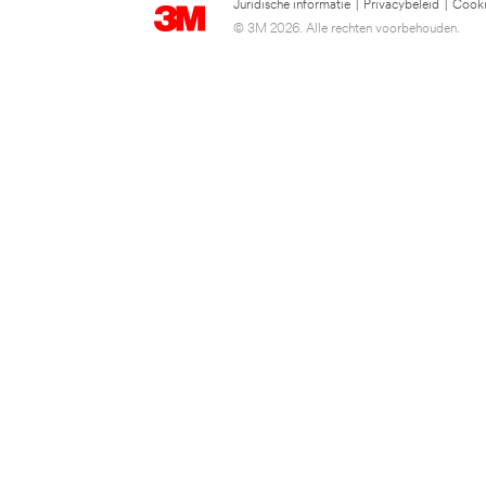
Juridische informatie
|
Privacybeleid
|
Cooki
© 3M 2026. Alle rechten voorbehouden.