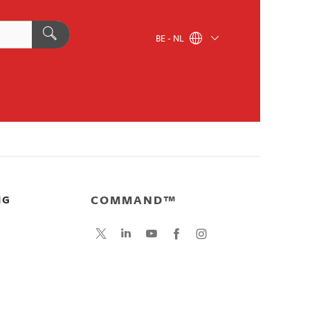
BE - NL
COMMAND™
NG