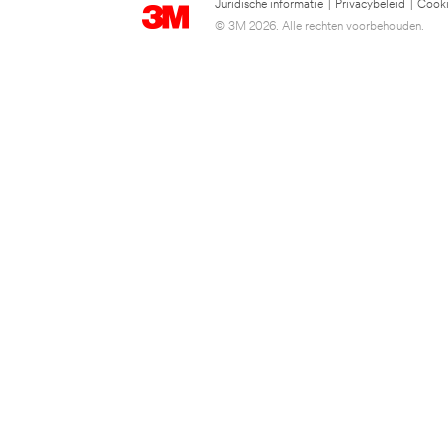
Juridische informatie
|
Privacybeleid
|
Cooki
© 3M 2026. Alle rechten voorbehouden.